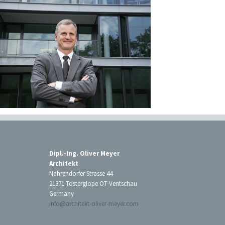
Dipl.-Ing. Oliver Meyer
Architekt
Nahrendorfer Strasse 44
21371 Tosterglope OT Ventschau
Germany
info@architekt-oliver-meyer.com